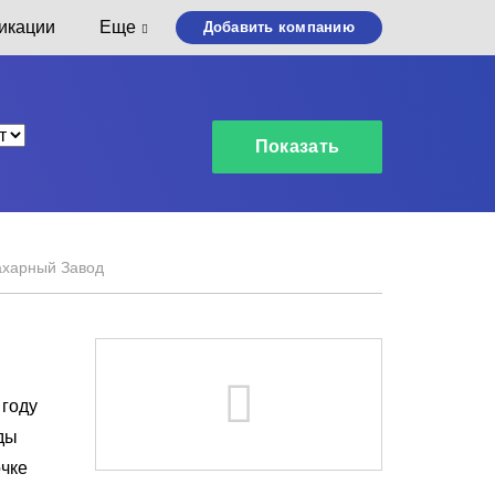
икации
Еще
Добавить компанию
ахарный Завод
 году
ды
очке