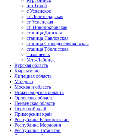
Курганинск
пгт Гирей
с Успенское
ст Ленинградская
ст Успенская
ст. Новопокровская
станица Динская
станица Павловская
станица Стародеревянковская
станица Тбилисская
Тимашевск
Усть-Лабинск
Курская область
Кыргызстан
Липецкая область
Молдова
Москва и область
Нижегородская область
Орловская область
Пензенская область
Пермский край
Приморский край
Республика Башкортостан
Республика Мордовия
Республика Татарстан